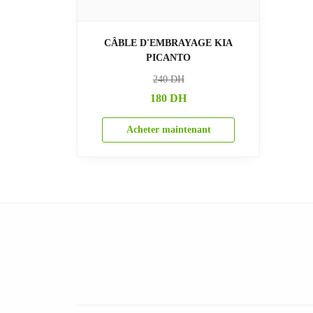
CÂBLE D'EMBRAYAGE KIA
PICANTO
240
DH
180
DH
Acheter maintenant